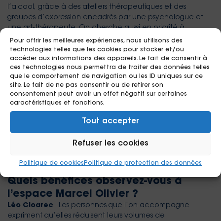
l’alcool, grâce à des ateliers thérapeutiques et des
groupes d’expression encadrés par une psychologue et
une art-thérapeute. On cherche aussi en priorité à
sécuriser la personne avant de viser le changement de ses
Pour offrir les meilleures expériences, nous utilisons des
pratiques. Cela signifie, dans un premier temps, offrir des
technologies telles que les cookies pour stocker et/ou
accéder aux informations des appareils. Le fait de consentir à
espaces dans lesquels les personnes peuvent consommer
ces technologies nous permettra de traiter des données telles
en sécurité et accompagner les personnes qui subissent
que le comportement de navigation ou les ID uniques sur ce
des sevrages non désirés (par exemple lorsqu’elles sont
site. Le fait de ne pas consentir ou de retirer son
dans l’impossibilité de se procurer de l’alcool). Car un
consentement peut avoir un effet négatif sur certaines
sevrage brutal peut être très dangereux, il peut mener au
caractéristiques et fonctions.
delirium tremens(2) voire à la mort.
Tout accepter
Une fois que la personne est engagée dans cette
démarche de réduction des risques, alors elle peut
décider ce qu’elle veut faire, en fonction de ses
Refuser les cookies
aspirations et de ses capacités.
Politique de cookies
Politique de protection des données
Quels bénéfices observez-vous à
l’espace Marcel Olivier ?
Léo Cloarec
: Les personnes que l’on accompagne
expriment qu’elles réduisent leurs volumes de