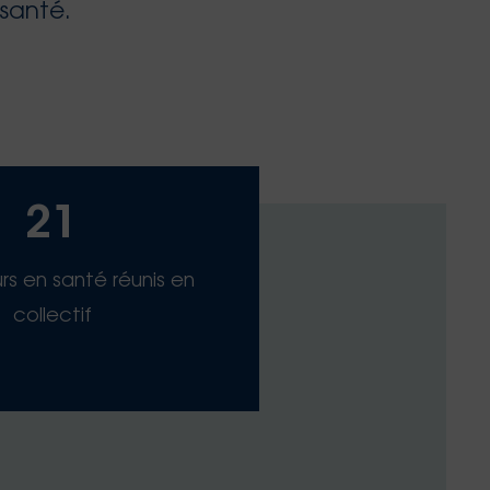
santé.
21
s en santé réunis en
collectif