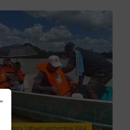
es
s
 - missions Talhuen septembre 2024