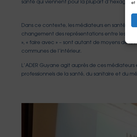
santé qui viennent pour la plupart d’hexagon
et
Dans ce contexte, les médiateurs en santé s’avèr
changement des représentations entre les acteurs
», « faire avec » – sont autant de moyens de leve
communes de l’intérieur.
L’ADER Guyane agit auprès de ces médiateurs en s
professionnels de la santé, du sanitaire et du m