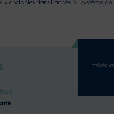
ux obstacles dans l’accès au système de 
médiateur
S
tion
anté