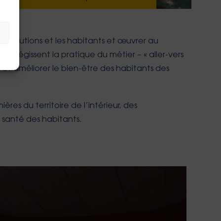
institutions et les habitants et œuvrer au
i régissent la pratique du métier – « aller-vers
n et améliorer le bien-être des habitants des
res du territoire de l’intérieur, des
e santé des habitants.