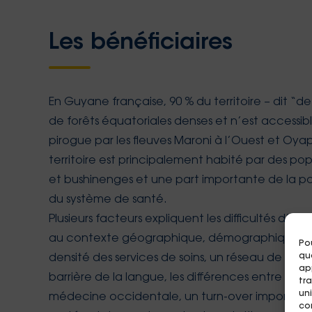
Les bénéficiaires
En Guyane française, 90 % du territoire – dit “de 
de forêts équatoriales denses et n’est accessi
pirogue par les fleuves Maroni à l’Ouest et Oya
territoire est principalement habité par des po
et bushinenges et une part importante de la po
du système de santé.
Plusieurs facteurs expliquent les difficultés d’accè
au contexte géographique, démographique et int
Pou
qu
densité des services de soins, un réseau de transp
ap
barrière de la langue, les différences entre méd
tr
uni
médecine occidentale, un turn-over important 
co