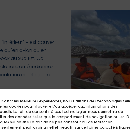
l’intérieur” – est couvert
ble qu’en avion ou en
pock au Sud-Est. Ce
pulations amérindiennes
pulation est éloignée
s à la santé, liés à la fois
erculturel : la faible
r offrir les meilleures expériences, nous utilisons des technologies tell
e les cookies pour stocker et/ou accéder aux informations des
ort insuffisant, la
pareils. Le fait de consentir à ces technologies nous permettra de
ecine traditionnelle et
aiter des données telles que le comportement de navigation ou les ID
ques sur ce site. Le fait de ne pas consentir ou de retirer son
des professionnels de
nsentement peut avoir un effet négatif sur certaines caractéristique
Collectif de médiateurs