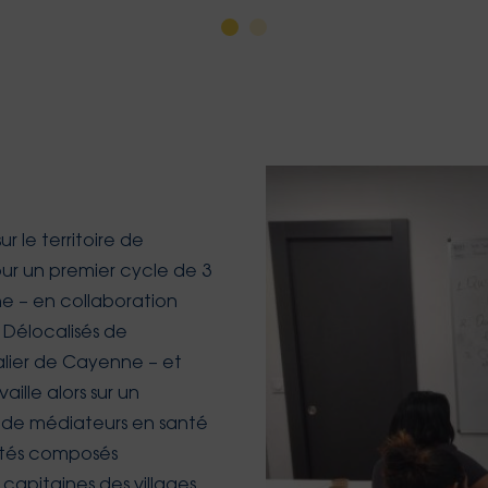
 le territoire de
our un premier cycle de 3
ne – en collaboration
 Délocalisés de
alier de Cayenne – et
ille alors sur un
 de médiateurs en santé
omités composés
apitaines des villages.