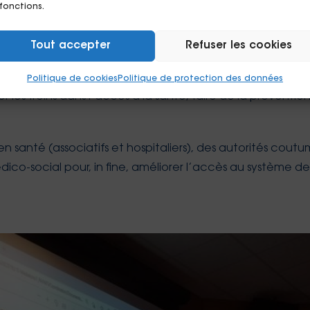
e…
 fonctions.
Tout accepter
Refuser les cookies
ent un atout incontournable pour faire le lien entre les 
 du système de santé et les populations. Les principes qu
Politique de cookies
Politique de protection des données
r les freins dans l’accès à la santé, faire de la préventio
anté (associatifs et hospitaliers), des autorités coutumiè
édico-social pour, in fine, améliorer l’accès au système d