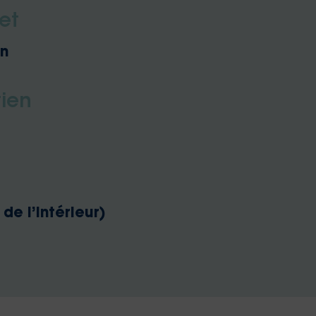
et
in
ien
de l’intérieur)