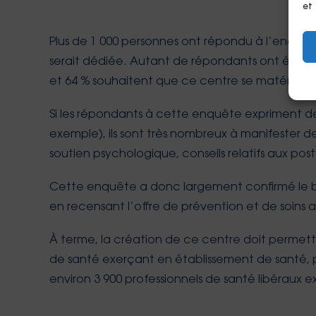
et
Plus de 1 000 personnes ont répondu à l’enquête.
serait dédiée. Autant de répondants ont égalem
et 64 % souhaitent que ce centre se matérialis
Si les répondants à cette enquête expriment des
exemple), ils sont très nombreux à manifester d
soutien psychologique, conseils relatifs aux po
Cette enquête a donc largement confirmé le be
en recensant l’offre de prévention et de soins 
À terme, la création de ce centre doit permettre
de santé exerçant en établissement de santé, pu
environ 3 900 professionnels de santé libéraux ex