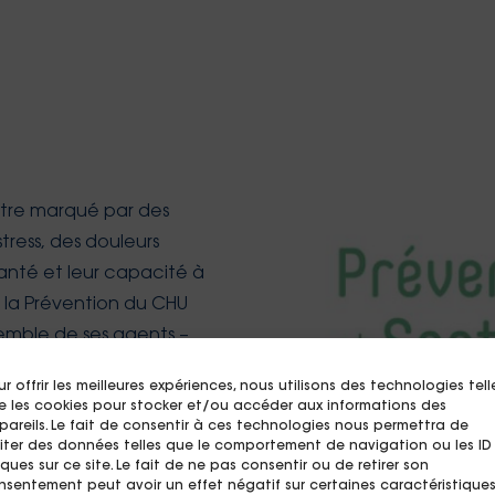
être marqué par des
stress, des douleurs
anté et leur capacité à
de la Prévention du CHU
mble de ses agents –
ues ou encore
r offrir les meilleures expériences, nous utilisons des technologies tell
créer un centre de santé
e les cookies pour stocker et/ou accéder aux informations des
Loire.
pareils. Le fait de consentir à ces technologies nous permettra de
aiter des données telles que le comportement de navigation ou les ID
ques sur ce site. Le fait de ne pas consentir ou de retirer son
nsentement peut avoir un effet négatif sur certaines caractéristique