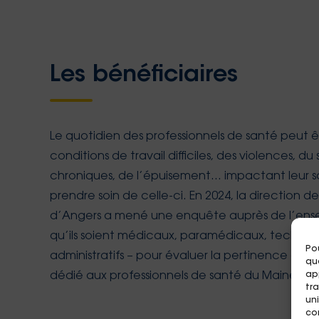
Les bénéficiaires
Le quotidien des professionnels de santé peut 
conditions de travail difficiles, des violences, du 
chroniques, de l’épuisement… impactant leur s
prendre soin de celle-ci. En 2024, la direction 
d’Angers a mené une enquête auprès de l’ense
qu’ils soient médicaux, paramédicaux, techniq
Pou
administratifs – pour évaluer la pertinence de 
qu
dédié aux professionnels de santé du Maine-et-
ap
tr
uni
co