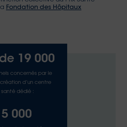
la
Fondation des Hôpitaux
 de 19 000
nels concernés par le
 création d’un centre
 santé dédié :
15 000