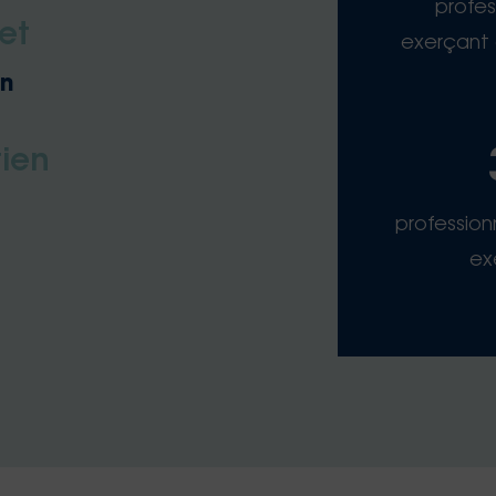
profes
et
exerçant 
in
ien
profession
ex