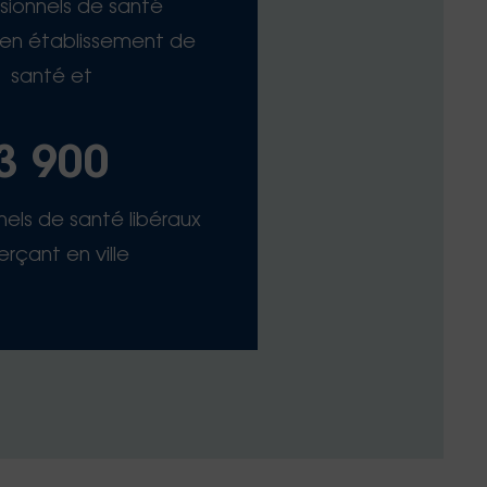
sionnels de santé
en établissement de
santé et
3 900
nels de santé libéraux
erçant en ville