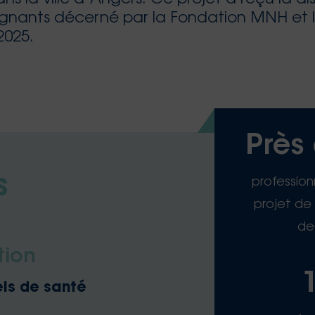
ignants décerné par la Fondation MNH et 
2025.
Près
profession
S
projet de
de
tion
els de santé