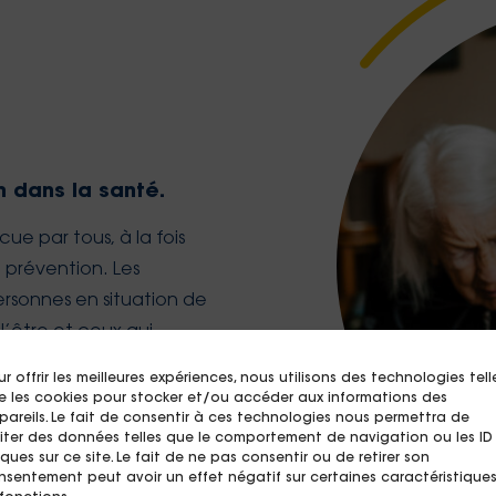
n dans la santé.
ue par tous, à la fois
a prévention. Les
personnes en situation de
l’être et ceux qui
r offrir les meilleures expériences, nous utilisons des technologies tell
e les cookies pour stocker et/ou accéder aux informations des
ortant sur la
médiation
pareils. Le fait de consentir à ces technologies nous permettra de
aiter des données telles que le comportement de navigation ou les ID
santé
.
ques sur ce site. Le fait de ne pas consentir ou de retirer son
nsentement peut avoir un effet négatif sur certaines caractéristique