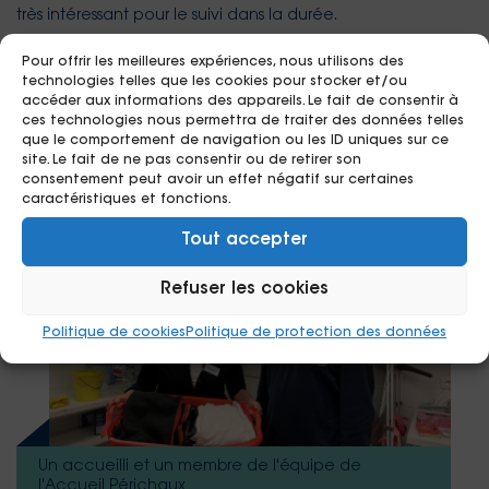
très intéressant pour le suivi dans la durée.
Et puis comme ils connaissent Isabelle, ils peuvent aussi
Pour offrir les meilleures expériences, nous utilisons des
technologies telles que les cookies pour stocker et/ou
faire le lien entre eux. C’est toujours différent quand c’est
accéder aux informations des appareils. Le fait de consentir à
un pair qui dit “va parler avec un professionnel”. Cela peut
ces technologies nous permettra de traiter des données telles
avoir un impact plus fort.
que le comportement de navigation ou les ID uniques sur ce
site. Le fait de ne pas consentir ou de retirer son
consentement peut avoir un effet négatif sur certaines
caractéristiques et fonctions.
Tout accepter
Refuser les cookies
Politique de cookies
Politique de protection des données
Un accueilli et un membre de l'équipe de
l'Accueil Périchaux