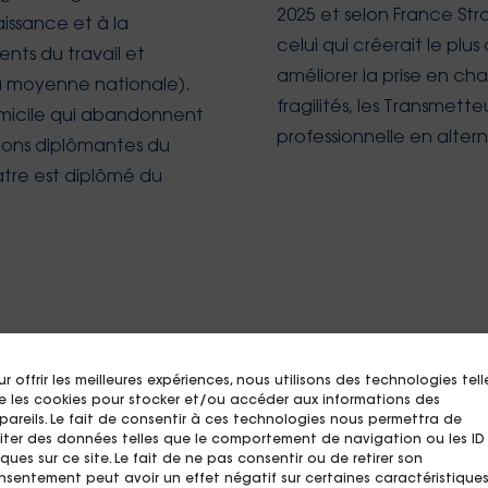
2025 et selon France Str
ssance et à la
celui qui créerait le plus
ents du travail et
améliorer la prise en ch
 la moyenne nationale).
fragilités, les Transmett
omicile qui abandonnent
professionnelle en alter
tions diplômantes du
uatre est diplômé du
r offrir les meilleures expériences, nous utilisons des technologies tell
e les cookies pour stocker et/ou accéder aux informations des
pareils. Le fait de consentir à ces technologies nous permettra de
aiter des données telles que le comportement de navigation ou les ID
ques sur ce site. Le fait de ne pas consentir ou de retirer son
nnes âgées à fragilités multiples » vise à rendre les p
nsentement peut avoir un effet négatif sur certaines caractéristique