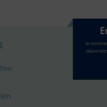
E
le nombre
S
dépendant
tion
ien