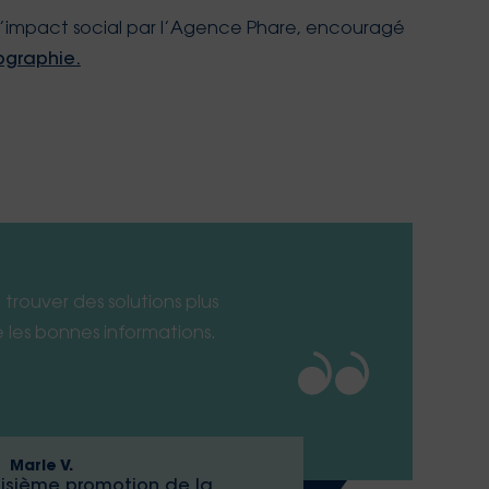
’impact social par l’Agence Phare, encouragé
ographie.
trouver des solutions plus
e les bonnes informations.
Marie V.
oisième promotion de la