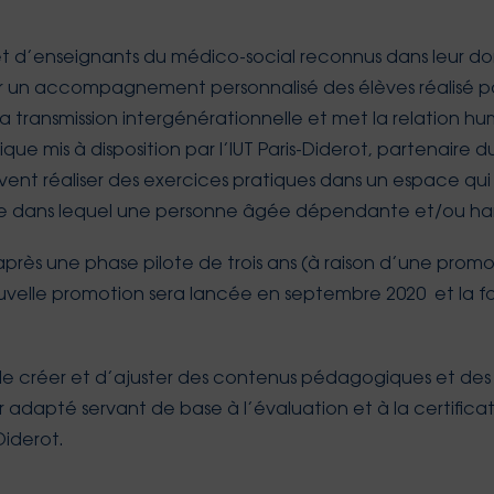
s et d’enseignants du médico-social reconnus dans leur d
et sur un accompagnement personnalisé des élèves réalisé 
la transmission intergénérationnelle et met la relation
 mis à disposition par l’IUT Paris-Diderot, partenaire du
uvent réaliser des exercices pratiques dans un espace qui r
e dans lequel une personne âgée dépendante et/ou han
après une phase pilote de trois ans (à raison d’une promo
uvelle promotion sera lancée en septembre 2020 et la for
mis de créer et d’ajuster des contenus pédagogiques et d
er adapté servant de base à l’évaluation et à la certifica
Diderot.