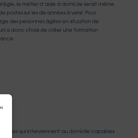
atégie, le métier d’aide à domicile serait même
 de postes sur les dix années à venir. Pour
arge des personnes âgées en situation de
eurs a donc choisi de créer une formation
nance.
es
ersonnes qui interviennent au domicile capables
s