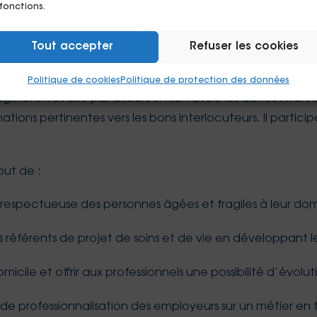
ur autonomie et de transmettre les savoirs et savoir-fair
 fonctions.
Tout accepter
Refuser les cookies
 la prise en compte des spécificités de chaque situation 
et à la sécurité de la personne aidée. L’accompagnant doi
Politique de cookies
Politique de protection des données
lité. Il travaille par ailleurs en lien avec les autres inte
ations pertinentes vers les bons interlocuteurs. Il parti
but de :
 respectueuse des personnes âgées et fragiles à leur domi
référents de projet de soins et de vie en développant 
ile et offrir aux professionnels une possibilité d’évoluti
e professionnalisation des employeurs sur un métier en 