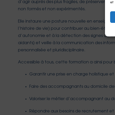
d’agir auprès des plus fragiles, de préserver le
et
non formés et non expérimentés.
Elle instaure une posture nouvelle en enseignant
l’histoire de vie) pour contribuer au bien-être 
d’autonomie et à la détection des signes de fragi
aidants) et veille à la communication des inform
personnalisée et pluridisciplinaire.
Accessible à tous, cette formation a ainsi pour 
Garantir une prise en charge holistique et
Faire des accompagnants au domicile des 
Valoriser le métier d’accompagnant au domic
Répondre aux besoins de recrutement et d