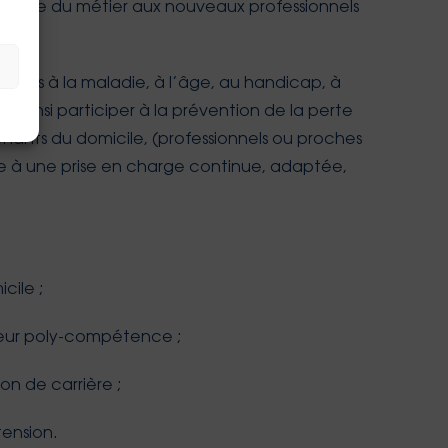
e de base du métier aux nouveaux professionnels
(liées à la maladie, à l’âge, au handicap, à
t ainsi participer à la prévention de la perte
rvenants du domicile, (professionnels ou proches
cipe à une prise en charge continue, adaptée,
cile ;
leur poly-compétence ;
on de carrière ;
tension.