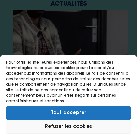
ACTUALITÉS
Pour offrir les meilleures expériences, nous utilisons des
technologies telles que les cookies pour stocker et/ou
accéder aux informations des appareils. Le fait de consentir à
ces technologies nous permettra de traiter des données telles
que le comportement de navigation ou les ID uniques sur ce
site. Le fait de ne pas consentir ou de retirer son
15 juillet 2026
8 juillet 2026
8 juillet 2026
consentement peut avoir un effet négatif sur certaines
caractéristiques et fonctions.
VIH : la médiation en santé, un
Infographie « professionnels de
Infographie « patients » de
Tout accepter
appui précieux pour les soignants
santé » de l’évaluation d’impact
l’évaluation d’impact social du
social du projet Med-Ika
projet Med-Ika d’Ikambere
Refuser les cookies
d’Ikambere