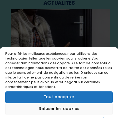
ACTUALITÉS
Pour offrir les meilleures expériences, nous utilisons des
technologies telles que les cookies pour stocker et/ou
accéder aux informations des appareils. Le fait de consentir à
ces technologies nous permettra de traiter des données telles
que le comportement de navigation ou les ID uniques sur ce
site. Le fait de ne pas consentir ou de retirer son
15 juillet 2026
8 juillet 2026
8 juillet 2026
consentement peut avoir un effet négatif sur certaines
caractéristiques et fonctions.
VIH : la médiation en santé, un
Infographie « professionnels de
Infographie « patients » de
Tout accepter
appui précieux pour les soignants
santé » de l’évaluation d’impact
l’évaluation d’impact social du
social du projet Med-Ika
projet Med-Ika d’Ikambere
Refuser les cookies
d’Ikambere