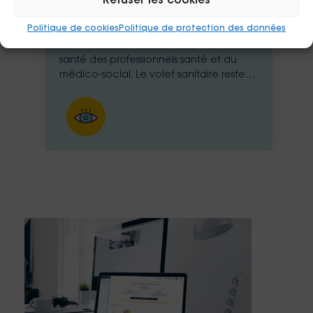
Refuser les cookies
Volet sanitaire
Politique de cookies
Politique de protection des données
L'étude VALORIS, menée par l'EHESP,
s'intéresse au coût de la mauvaise
santé des professionnels santé et du
médico-social. Le volet sanitaire reste
ouvert pour affiner les résultats déjà
collectés. N'hésitez pas à le diffuser !